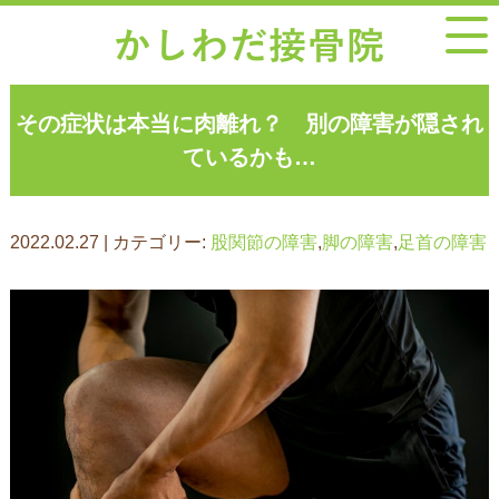
その症状は本当に肉離れ？ 別の障害が隠され
ているかも…
2022.02.27 | カテゴリー:
股関節の障害
,
脚の障害
,
足首の障害