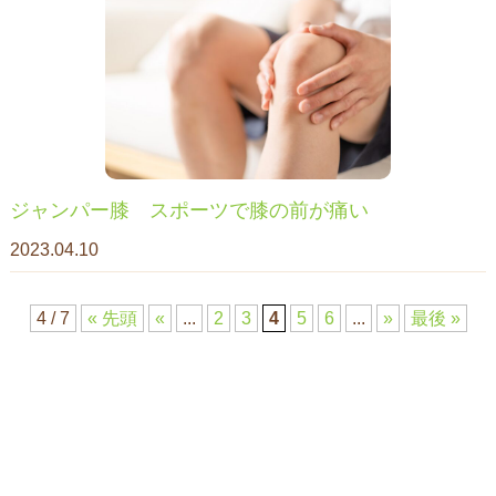
ジャンパー膝 スポーツで膝の前が痛い
2023.04.10
4 / 7
« 先頭
«
...
2
3
4
5
6
...
»
最後 »